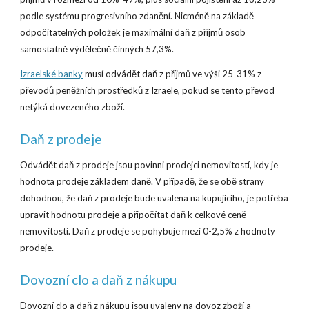
podle systému progresivního zdanění. Nicméně na základě
odpočitatelných položek je maximální daň z příjmů osob
samostatně výdělečně činných 57,3%.
Izraelské banky
musí odvádět daň z příjmů ve výši 25-31% z
převodů peněžních prostředků z Izraele, pokud se tento převod
netýká dovezeného zboží.
Daň z prodeje
Odvádět daň z prodeje jsou povinni prodejci nemovitostí, kdy je
hodnota prodeje základem daně. V případě, že se obě strany
dohodnou, že daň z prodeje bude uvalena na kupujícího, je potřeba
upravit hodnotu prodeje a připočítat daň k celkové ceně
nemovitosti. Daň z prodeje se pohybuje mezi 0-2,5% z hodnoty
prodeje.
Dovozní clo a daň z nákupu
Dovozní clo a daň z nákupu jsou uvaleny na dovoz zboží a