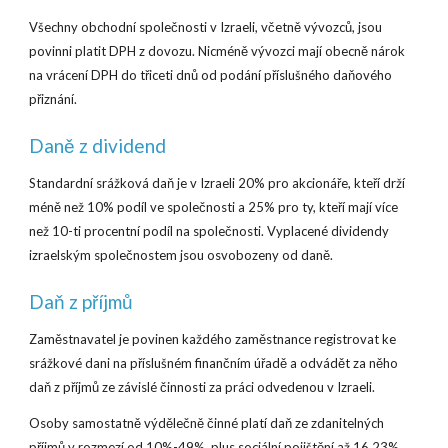
Všechny obchodní společnosti v Izraeli, včetně vývozců, jsou
povinni platit DPH z dovozu. Nicméně vývozci mají obecně nárok
na vrácení DPH do třiceti dnů od podání příslušného daňového
přiznání.
Daně z dividend
Standardní srážková daň je v Izraeli 20% pro akcionáře, kteří drží
méně než 10% podíl ve společnosti a 25% pro ty, kteří mají více
než 10-ti procentní podíl na společnosti. Vyplacené dividendy
izraelským společnostem jsou osvobozeny od daně.
Daň z příjmů
Zaměstnavatel je povinen každého zaměstnance registrovat ke
srážkové dani na příslušném finančním úřadě a odvádět za něho
daň z příjmů ze závislé činnosti za práci odvedenou v Izraeli.
Osoby samostatně výdělečně činné platí daň ze zdanitelných
příjmů v rozmezí od 10%-49%, plus sociální pojištění až 16,23%