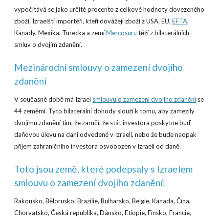
vypočítává se jako určité procento z celkové hodnoty dovezeného
zboží. Izraelští importéři, kteří dovážejí zboží z USA, EU,
EFTA
,
Kanady, Mexika, Turecka a zemí
Mercosuru
těží z bilaterálních
smluv o dvojím zdanění.
Mezinárodní smlouvy o zamezení dvojího
zdanění
V současné době má Izrael
smlouvu o zamezení dvojího zdanění
se
44 zeměmi. Tyto bilaterální dohody slouží k tomu, aby zamezily
dvojímu zdanění tím, že zaručí, že stát investora poskytne buď
daňovou úlevu na dani odvedené v Izraeli, nebo že bude naopak
příjem zahraničního investora osvobozen v Izraeli od daně.
Toto jsou země, které podepsaly s Izraelem
smlouvu o zamezení dvojího zdanění:
Rakousko, Bělorusko, Brazílie, Bulharsko, Belgie, Kanada, Čína,
Chorvatsko, Česká republika, Dánsko, Etiopie, Finsko, Francie,