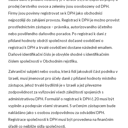
prodej čerstvého ovoce a zeleniny jsou osvobozeny od DPH.
Firmy jsou povinny registrovat se k DPH jako obchodníci
nejpozději do zahájení provozu. Registraci k DPH je možno provést
prostřednictvím zástupce – právníka, autorizovaného účetního
nebo pověřeného daňového poradce. Po registraci k dani z
přidané hodnoty obdrží společnost dočasné osvědčení o
registraci k DPH a trvalé osvědčení dostane následně emailem.
Daňové identifikační číslo je obvykle shodné s identifikačním
číslem společnosti v Obchodním rejstříku.
Zahraniční subjekt nebo osoba, která řídí jakoukoli část podniku v
Izraeli, musí jmenovat pro účely daně z přidané hodnoty místního
zástupce, jehož trvalé bydliště je v Izraeli a jež převezme
zodpovědnost za vyřizování všech záležitostí spojených s
administrativou DPH. Formulář o registraci k DPH č.20 musí být
vyplněn a podepsán všemi stranami. S určeným zástupcem bude
nakládáno jako s osobou zodpovědnou za odvádění DPH.
Registrace společnosti k DPH musí být provedena na finančním
úřadě co nejblíže sídla společnosti.