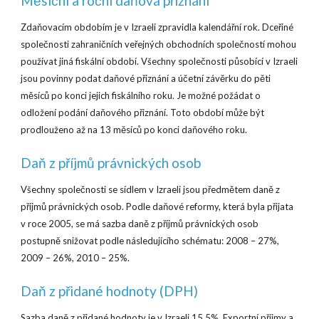
Měsíční a roční daňová přiznání
Zdaňovacím obdobím je v Izraeli zpravidla kalendářní rok. Dceřiné
společnosti zahraničních veřejných obchodních společností mohou
používat jiná fiskální období. Všechny společnosti působící v Izraeli
jsou povinny podat daňové přiznání a účetní závěrku do pěti
měsíců po konci jejich fiskálního roku. Je možné požádat o
odložení podání daňového přiznání. Toto období může být
prodlouženo až na 13 měsíců po konci daňového roku.
Daň z příjmů právnických osob
Všechny společnosti se sídlem v Izraeli jsou předmětem daně z
příjmů právnických osob. Podle daňové reformy, která byla přijata
v roce 2005, se má sazba daně z příjmů právnických osob
postupně snižovat podle následujícího schématu: 2008 – 27%,
2009 – 26%, 2010 – 25%.
Daň z přidané hodnoty (DPH)
Sazba daně z přidané hodnoty je v Izraeli 15,5%. Exportní příjmy a