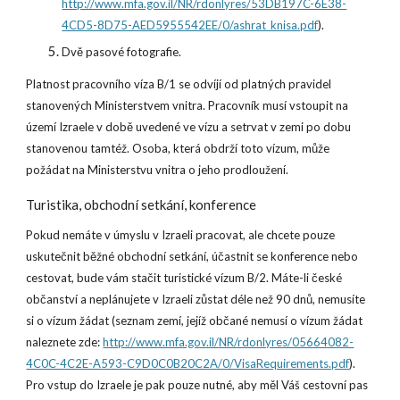
http://www.mfa.gov.il/NR/rdonlyres/53DB197C-6E38-
4CD5-8D75-AED5955542EE/0/ashrat_knisa.pdf
).
Dvě pasové fotografie.
Platnost pracovního víza B/1 se odvíjí od platných pravidel
stanovených Ministerstvem vnitra. Pracovník musí vstoupit na
území Izraele v době uvedené ve vízu a setrvat v zemi po dobu
stanovenou tamtéž. Osoba, která obdrží toto vízum, může
požádat na Ministerstvu vnitra o jeho prodloužení.
Turistika, obchodní setkání, konference
Pokud nemáte v úmyslu v Izraeli pracovat, ale chcete pouze
uskutečnit běžné obchodní setkání, účastnit se konference nebo
cestovat, bude vám stačit turistické vízum B/2. Máte-li české
občanství a neplánujete v Izraeli zůstat déle než 90 dnů, nemusíte
si o vízum žádat (seznam zemí, jejíž občané nemusí o vízum žádat
naleznete zde:
http://www.mfa.gov.il/NR/rdonlyres/05664082-
4C0C-4C2E-A593-C9D0C0B20C2A/0/VisaRequirements.pdf
).
Pro vstup do Izraele je pak pouze nutné, aby měl Váš cestovní pas