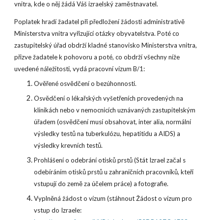
vnitra, kde o něj žádá Váš izraelský zaměstnavatel.
Poplatek hradí žadatel při předložení žádosti administrativě
Ministerstva vnitra vyřizující otázky obyvatelstva. Poté co
zastupitelský úřad obdrží kladné stanovisko Ministerstva vnitra,
přizve žadatele k pohovoru a poté, co obdrží všechny níže
uvedené náležitosti, vydá pracovní vízum B/1:
Ověřené osvědčení o bezúhonnosti.
Osvědčení o lékařských vyšetřeních provedených na
klinikách nebo v nemocnicích uznávaných zastupitelským
úřadem (osvědčení musí obsahovat, inter alia, normální
výsledky testů na tuberkulózu, hepatitidu a AIDS) a
výsledky krevních testů.
Prohlášení o odebrání otisků prstů (Stát Izrael začal s
odebíráním otisků prstů u zahraničních pracovníků, kteří
vstupují do země za účelem práce) a fotografie.
Vyplněná žádost o vízum (stáhnout Žádost o vízum pro
vstup do Izraele: