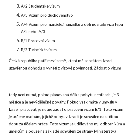
A/2 Studentské vízum
A/3 Vízum pro duchovenstvo
A/4 Vízum pro manžele/manželku a děti nositele víza typu
A/2 nebo A/3
B/1 Pracovní vízum
B/2 Turistické vízum
Česká republika patří mezi země, která má se státem Izrael
uzavřenou dohodu o vynětí z vízové povinnosti. Žádost o vízum
tedy není nutná, pokud plánovaná délka pobytu nepřesahuje 3
měsíce a je nevýdělečné povahy. Pokud však máte v úmyslu v
Izraeli pracovat, je nutné žádat o pracovní vízum B/1: Toto vízum
je určené osobám, jejichž pobyt v Izraeli je schválen na určitou
dobu za účelem práce. Toto vízum je udělováno mj. odborníkům a
umělcům a pouze na základě schválení ze strany Ministerstva