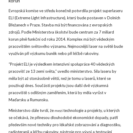
korun
Evropská komise ve středu konečně potvrdila projekt superlaseru
ELI (Extreme Light Infrastructure), který bude postaven v Dolních
Břežanech v Praze. Stavba má být financována z evropských
zdrojů. Podle Ministerstva školství bude centrum za 7 miliard
korun plně funkční od roku 2014. Komplex má být vědeckým
pracovištěm světového významu. Nejmocnější laser na světě bude
využíván při výzkumu buněk nebo při léčbě rakoviny.
“Projekt ELI je výsledkem intenzivní spolupráce 40 vědeckých
pracovišť ze 13 zemí světa,“ uvedlo ministerstvo. Síla laseru by
měla být až stonásobně větší, než je tomu u laserů, které se
používají dnes. Součástí projektu jsou další dvě výzkumná
pracoviště s odlišným zaměřením, která by měla vyrůst v
Maďarsku a Rumunsku.
Ministerstvo dále tvrdí, že
technologie a projekty, u kterých
mezi
se očekává, že přinesou dlouhodobé ekonomické dopady, patří
především nové techniky pro lékařské zobrazování a diagnostiku,
radioterapii a léčbu rakoviny, nástroje pro vývoj a testování