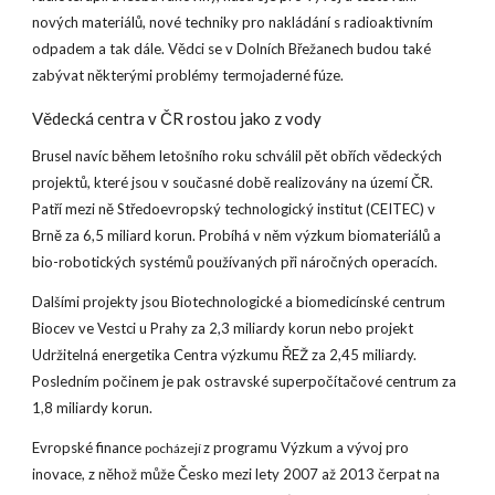
nových materiálů, nové techniky pro nakládání s radioaktivním
odpadem a tak dále. Vědci se v Dolních Břežanech budou také
zabývat některými problémy termojaderné fúze.
Vědecká centra v ČR rostou jako z vody
Brusel navíc během letošního roku schválil pět obřích vědeckých
projektů, které jsou v současné době realizovány na území ČR.
Patří mezi ně Středoevropský technologický institut (CEITEC) v
Brně za 6,5 miliard korun. Probíhá v něm výzkum biomateriálů a
bio-robotických systémů používaných při náročných operacích.
Dalšími projekty jsou Biotechnologické a biomedicínské centrum
Biocev ve Vestci u Prahy za 2,3 miliardy korun nebo projekt
Udržitelná energetika Centra výzkumu ŘEŽ za 2,45 miliardy.
Posledním počinem je pak ostravské superpočítačové centrum za
1,8 miliardy korun.
Evropské finance
z programu Výzkum a vývoj pro
pocházejí
inovace, z něhož může Česko mezi lety 2007 až 2013 čerpat na