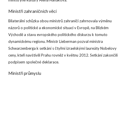
ministryně kultury Alena Hanáková.
Ministři zahraničních věcí
Bilaterální schůzka obou ministrů zahraničí zahrnovala výměnu
názorů o politické a ekonomické situaci v Evropě, na Blízkém
Východě a stavu evropského politického diskurzu k tomuto
dynamickému regionu. Ministr Lieberman pozval ministra
Schwarzenberga k setkání s čtyřmi izraelskými laureáty Nobelovy
ceny, kteří navštívili Prahu rovněž v květnu 2012. Setkání zakončili
podpisem společné deklarace.
Ministři průmyslu