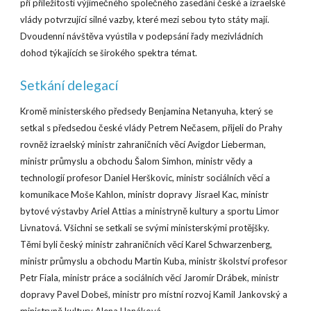
při příležitosti výjimečného společného zasedání české a izraelské
vlády potvrzující silné vazby, které mezi sebou tyto státy mají.
Dvoudenní návštěva vyústila v podepsání řady mezivládních
dohod týkajících se širokého spektra témat.
Setkání delegací
Kromě ministerského předsedy Benjamina Netanyuha, který se
setkal s předsedou české vlády Petrem Nečasem, přijeli do Prahy
rovněž izraelský ministr zahraničních věcí Avigdor Lieberman,
ministr průmyslu a obchodu Šalom Simhon, ministr vědy a
technologií profesor Daniel Herškovic, ministr sociálních věcí a
komunikace Moše Kahlon, ministr dopravy Jisrael Kac, ministr
bytové výstavby Ariel Attias a ministryně kultury a sportu Limor
Livnatová. Všichni se setkali se svými ministerskými protějšky.
Těmi byli český ministr zahraničních věcí Karel Schwarzenberg,
ministr průmyslu a obchodu Martin Kuba, ministr školství profesor
Petr Fiala, ministr práce a sociálních věcí Jaromír Drábek, ministr
dopravy Pavel Dobeš, ministr pro místní rozvoj Kamil Jankovský a