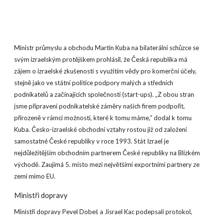
Ministr průmyslu a obchodu Martin Kuba na bilaterální schůzce se
svým izraelským protějškem prohlásil, že Česká republika má
zájem o izraelské zkušenosti s využitím vědy pro komerční účely,
stejně jako ve státní politice podpory malých a středních
podnikatelů a začínajících společností (start-ups). „Z obou stran
jsme připraveni podnikatelské záměry našich firem podpořit,
přirozeně v rámci možností, které k tomu máme,“ dodal k tomu
Kuba. Česko-izraelské obchodní vztahy rostou již od založení
samostatné České republiky v roce 1993. Stát Izrael je
nejdůležitějším obchodním partnerem České republiky na Blízkém
východě. Zaujímá 5. místo mezi největšími exportními partnery ze
zemí mimo EU.
Ministři dopravy
Ministři dopravy Pevel Dobeš a Jisrael Kac podepsali protokol,