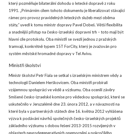
který pozměňuje bilaterální dohodu o letecké dopravě z roku
1991. „Primárním cílem tohoto dokumentu je liberalizovat stávající
rámec pro provoz pravidelných leteckých služeb mezi oběma
státy,“ uvedl k tomu ministr dopravy Pavel Dobeš. Větší flexibilita
a snadnější přístup na česko-izraelský dopravní trh – toto mají být
hlavní cíle protokolu. Oba ministři se svezli jednou z pražských
tramvají, konkrétně typem 15T ForCity, který je zvažován pro
systém městské hromadné dopravy v Tel Avivu.
Ministři školství
Ministr školství Petr Fiala se setkal s izraelským ministrem vědy a
technologií Danielem Herškovicem. Oba ministři probírali
vzájemnou spolupráci ve vědě a výzkumu. Oba ocenili závěry
Smíšené česko-izraelské komise pro vědeckou spolupráci, které se
uskutečnilo v Jeruzalémě dne 23. února 2012, a v návaznosti na
které byla v partnerských státech dne 16. května 2012 vyhlášena
výzva k podávání návrhů společných česko-izraelských projektů
základního výzkumu s dobou řešení 2013-2015 rozvíjených v
oblastech neurodegenerativních onemocnění a pokročilého