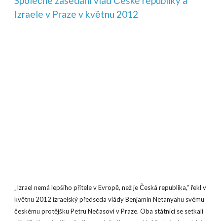
Společné zasedání vlád České republiky a
Izraele v Praze v květnu 2012
„Izrael nemá lepšího přítele v Evropě, než je Česká republika,“ řekl v
květnu 2012 izraelský předseda vlády Benjamin Netanyahu svému
českému protějšku Petru Nečasovi v Praze. Oba státníci se setkali