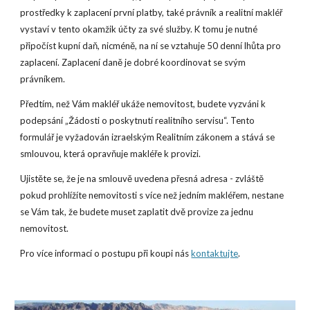
prostředky k zaplacení první platby, také právník a realitní makléř
vystaví v tento okamžik účty za své služby. K tomu je nutné
připočíst kupní daň, nicméně, na ní se vztahuje 50 denní lhůta pro
zaplacení. Zaplacení daně je dobré koordinovat se svým
právníkem.
Předtím, než Vám makléř ukáže nemovitost, budete vyzváni k
podepsání „Žádosti o poskytnutí realitního servisu“. Tento
formulář je vyžadován izraelským Realitním zákonem a stává se
smlouvou, která opravňuje makléře k provizi.
Ujistěte se, že je na smlouvě uvedena přesná adresa - zvláště
pokud prohlížíte nemovitosti s více než jedním makléřem, nestane
se Vám tak, že budete muset zaplatit dvě provize za jednu
nemovitost.
Pro více informací o postupu při koupi nás
kontaktujte
.