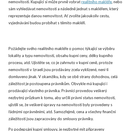
nemovitosti. Kupující si může prvně vybrat
realitního makléře
, nebo
sám vyhledávat nemovitosti a následně jednat s makléřem, který
reprezentuje danou nemovitost. Ať zvolíte jakoukoliv cestu,
vyjednávání budou probíhat s těmito makléři.
Požádejte svého realitního makléře o pomoc týkající se výběru
lokality a typu nemovitosti, obsahu kupní ceny, délky kupního
procesu, atd. Ujistěte se, co je zahrnuto v kupní ceně, protože
nemovitosti v Izraeli jsou prodávány zcela vyklizené, není-li
domluveno jinak. V okamžiku, kdy se obě strany dohodnou, celá
záležitost je postoupena právníkům. Obvykle má kupující i
prodávající vlastního právníka. Právníci provedou veškerý
nezbytný průzkum k tomu, aby určili právní status nemovitosti,
ujistili se, že veškeré úpravy na nemovitosti byly provedeny s
řádnými oprávněními, atd. Samozřejmě, cena a všechny finanční
záležitosti jsou zapracovány do smlouvy právníky.
Po podepsání kupní smlouvy, je nezbytné mít připraveny