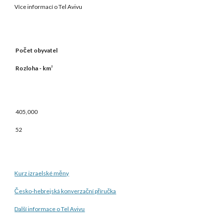
Více informací o Tel Avivu
Počet obyvatel
Rozloha - km
2
405,000
52
Kurz izraelské měny
Česko-hebrejská konverzační příručka
Další informace o Tel Avivu