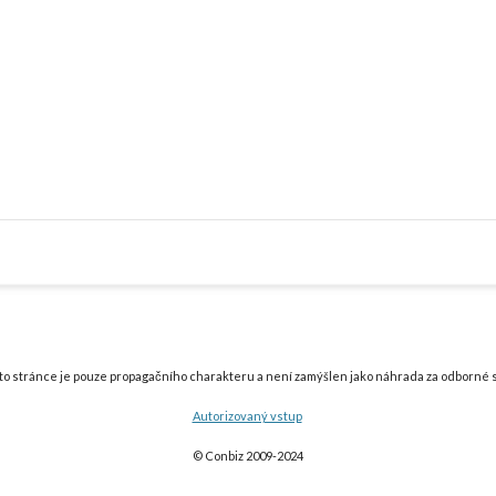
to stránce je pouze propagačního charakteru a není zamýšlen jako náhrada za odborné s
Autorizovaný vstup
© Conbiz 2009-202
4