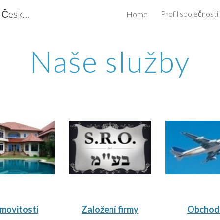
Conbiz.cz - obchodní poradenství - Česká republika, Izrael
Profil společnosti
Home
ip to main content
Skip to navigat
Naše služby
movitosti
Založení firmy
Obchod