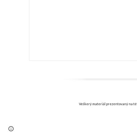
Veškerý materiál prezentovaný na té
Page
Report abuse