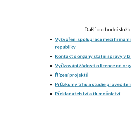
Další obchodní služb
Vytvoření spolupráce mezi firmami 
republiky
Kontakt s orgány státní správy v Iz
Vyřizování žádostí o licence od or
Řízení projektů
Průzkumy trhu a studie proveditel
Překladatelství a tlumočnictví