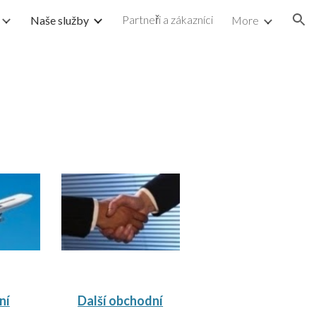
Partneři a zákazníci
Naše služby
More
ion
ní
Další obchodní