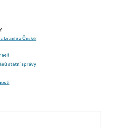
y
z Izraele a České
raeli
gánů státní správy
nosti