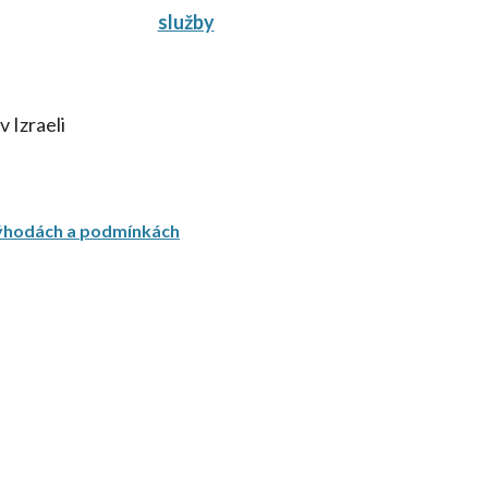
služby
v Izraeli
ýhodách a podmínkách