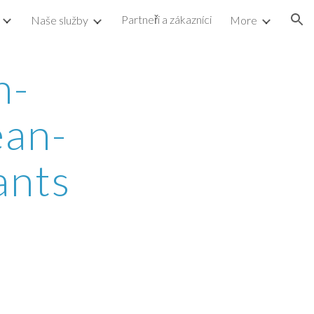
Partneři a zákazníci
Naše služby
More
ion
n-
ean-
ants