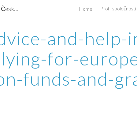
Conbiz.cz - obchodní poradenství - Česká republika, Izrael
Profil společnosti
Home
ip to main content
Skip to navigat
dvice-and-help-i
lying-for-europ
on-funds-and-gr