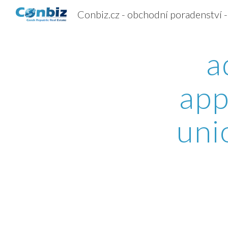
Sk
a
app
uni