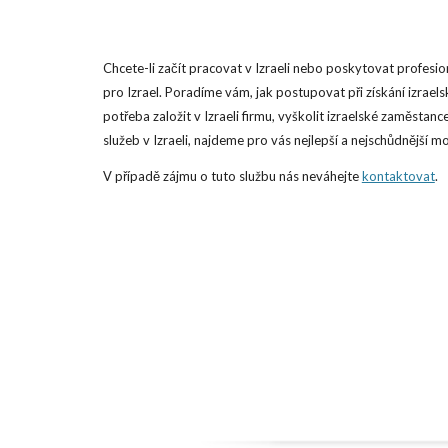
Chcete-li začít pracovat v Izraeli nebo poskytovat profesionál
pro Izrael. Poradíme vám, jak postupovat při získání izrae
potřeba založit v Izraeli firmu, vyškolit izraelské zaměstan
služeb v Izraeli, najdeme pro vás nejlepší a nejschůdnější možn
V případě zájmu o tuto službu nás neváhejte
kontaktovat
.