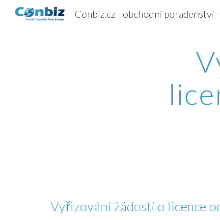
Sk
V
lic
Vyřizování žádostí o licence o