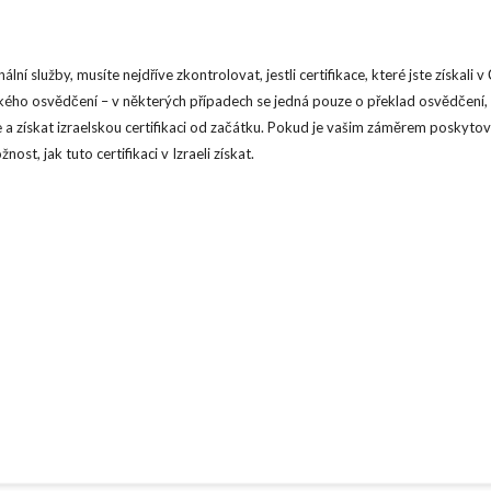
ní služby, musíte nejdříve zkontrolovat, jestli certifikace, které jste získali v
lského osvědčení – v některých případech se jedná pouze o překlad osvědčení,
ce a získat izraelskou certifikaci od začátku. Pokud je vašim záměrem poskytov
ost, jak tuto certifikaci v Izraeli získat.