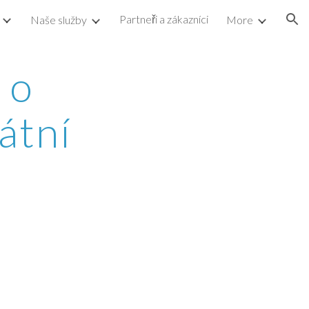
Partneři a zákazníci
Naše služby
More
ion
 o
átní