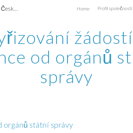
Conbiz.cz - obchodní poradenství - Česká republika, Izrael
Profil společnosti
Home
ip to main content
Skip to navigat
yřizování žádostí
ence od orgánů st
správy
d orgánů státní správy