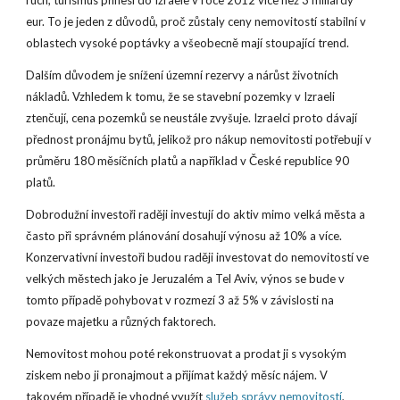
ruch, turismus přinesl do Izraele v roce 2012 více než 3 miliardy
eur. To je jeden z důvodů, proč zůstaly ceny nemovitostí stabilní v
oblastech vysoké poptávky a všeobecně mají stoupající trend.
Dalším důvodem je snížení územní rezervy a nárůst životních
nákladů. Vzhledem k tomu, že se stavební pozemky v Izraeli
ztenčují, cena pozemků se neustále zvyšuje. Izraelci proto dávají
přednost pronájmu bytů, jelikož pro nákup nemovitosti potřebují v
průměru 180 měsíčních platů a například v České republice 90
platů.
Dobrodužní investoři raději investují do aktiv mimo velká města a
často při správném plánování dosahují výnosu až 10% a více.
Konzervativní investoři budou raději investovat do nemovitostí ve
velkých městech jako je Jeruzalém a Tel Aviv, výnos se bude v
tomto případě pohybovat v rozmezí 3 až 5% v závislosti na
povaze majetku a různých faktorech.
Nemovitost mohou poté rekonstruovat a prodat ji s vysokým
ziskem nebo ji pronajmout a přijímat každý měsíc nájem. V
takovém případě je vhodné využít
služeb správy nemovitostí
,