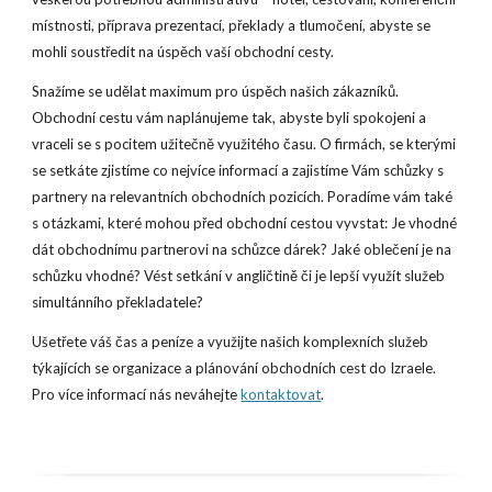
místnosti, příprava prezentací, překlady a tlumočení, abyste se
mohli soustředit na úspěch vaší obchodní cesty.
Snažíme se udělat maximum pro úspěch našich zákazníků.
Obchodní cestu vám naplánujeme tak, abyste byli spokojeni a
vraceli se s pocitem užitečně využitého času. O firmách, se kterými
se setkáte zjistíme co nejvíce informací a zajistíme Vám schůzky s
partnery na relevantních obchodních pozicích. Poradíme vám také
s otázkami, které mohou před obchodní cestou vyvstat: Je vhodné
dát obchodnímu partnerovi na schůzce dárek? Jaké oblečení je na
schůzku vhodné? Vést setkání v angličtině či je lepší využít služeb
simultánního překladatele?
Ušetřete váš čas a peníze a využijte našich komplexních služeb
týkajících se organizace a plánování obchodních cest do Izraele.
Pro více informací nás neváhejte
kontaktovat
.