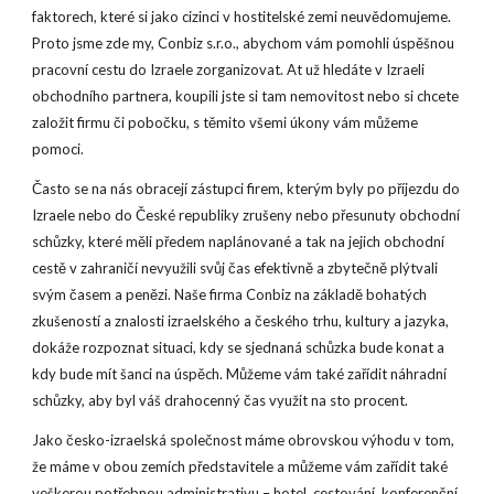
faktorech, které si jako cizinci v hostitelské zemi neuvědomujeme.
Proto jsme zde my, Conbiz s.r.o., abychom vám pomohli úspěšnou
pracovní cestu do Izraele zorganizovat. At už hledáte v Izraeli
obchodního partnera, koupili jste si tam nemovitost nebo si chcete
založit firmu či pobočku, s těmito všemi úkony vám můžeme
pomoci.
Často se na nás obracejí zástupci firem, kterým byly po příjezdu do
Izraele nebo do České republiky zrušeny nebo přesunuty obchodní
schůzky, které měli předem naplánované a tak na jejich obchodní
cestě v zahraničí nevyužili svůj čas efektivně a zbytečně plýtvali
svým časem a penězi. Naše firma Conbiz na základě bohatých
zkušeností a znalosti izraelského a českého trhu, kultury a jazyka,
dokáže rozpoznat situaci, kdy se sjednaná schůzka bude konat a
kdy bude mít šanci na úspěch. Můžeme vám také zařídit náhradní
schůzky, aby byl váš drahocenný čas využit na sto procent.
Jako česko-izraelská společnost máme obrovskou výhodu v tom,
že máme v obou zemích představitele a můžeme vám zařídit také
veškerou potřebnou administrativu – hotel, cestování, konferenční