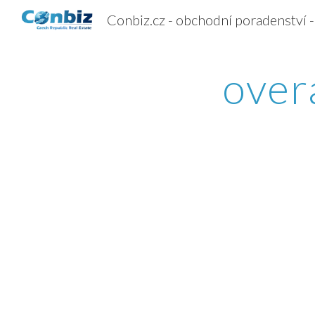
Sk
over