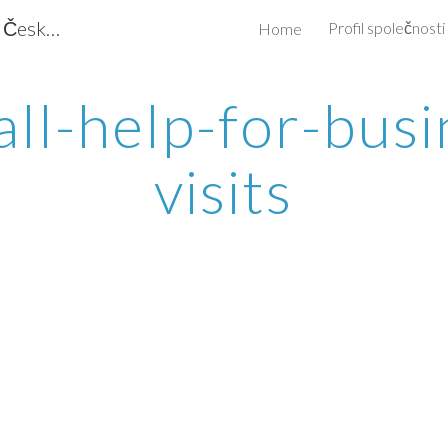
Conbiz.cz - obchodní poradenství - Česká republika, Izrael
Profil společnosti
Home
ip to main content
Skip to navigat
all-help-for-busi
visits