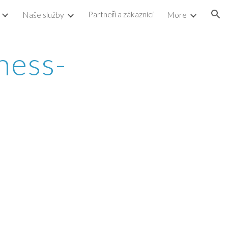
Partneři a zákazníci
Naše služby
More
ion
ness-