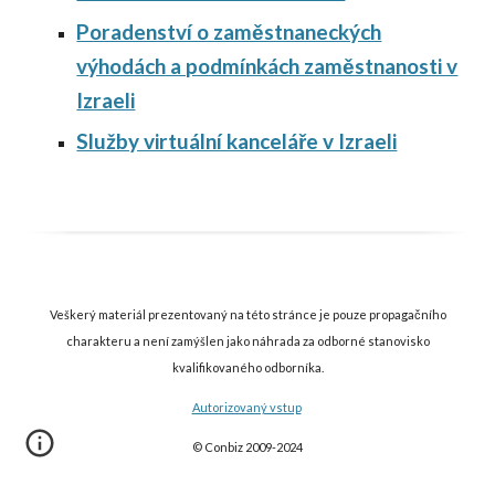
Poradenství o zaměstnaneckých
výhodách a podmínkách zaměstnanosti v
Izraeli
Služby virtuální kanceláře v Izraeli
Veškerý materiál prezentovaný na této stránce je pouze propagačního
charakteru a není zamýšlen jako náhrada za odborné stanovisko
kvalifikovaného odborníka.
Autorizovaný vstup
© Conbiz 2009-202
4